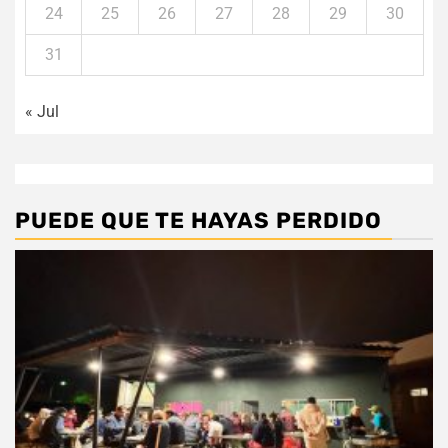
24
25
26
27
28
29
30
31
« Jul
PUEDE QUE TE HAYAS PERDIDO