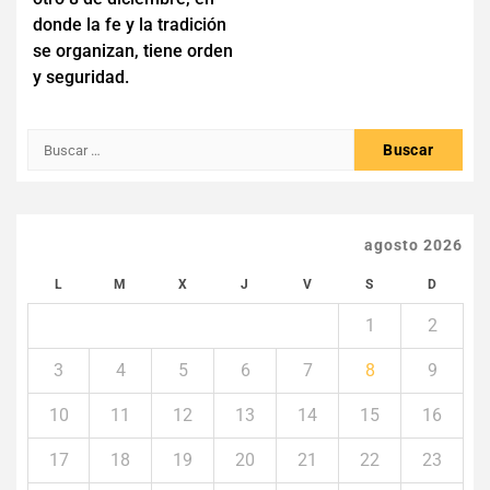
entradas
donde la fe y la tradición
se organizan, tiene orden
y seguridad.
Buscar:
agosto 2026
L
M
X
J
V
S
D
1
2
3
4
5
6
7
8
9
10
11
12
13
14
15
16
17
18
19
20
21
22
23