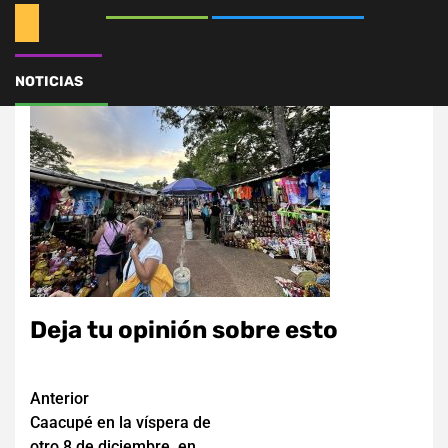
595202238_1496245175
NOTICIAS
Deja tu opinión sobre esto
Navegación
Anterior
Caacupé en la víspera de
de
otro 8 de diciembre, en