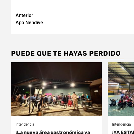
Navegación
Anterior
Apa Nendive
de
entradas
PUEDE QUE TE HAYAS PERDIDO
Intendencia
Intendencia
¡La nueva área gastronómica ya
¡YA ESTA