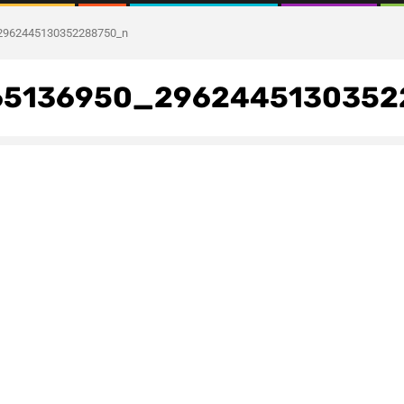
2962445130352288750_n
65136950_2962445130352