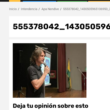
Inicio
Intendencia
Apa Nendive
555378042_1430505965136950_
555378042_14305059
Deja tu opinión sobre esto