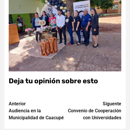
Deja tu opinión sobre esto
Navegación
Anterior
Siguente
Audiencia en la
Convenio de Cooperación
de
Municipalidad de Caacupé
con Universidades
entradas