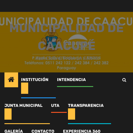
Saltar
al
contenido
MUNICIPALIDAD DE
CAACUPÉ
UNA CIUDAD PARA LA GENTE
INSTITUCIÓN
INTENDENCIA
Inicio
Intendencia
Angelus 2025
590344516_1488571855997027_6761248714691984190_n
JUNTA MUNICIPAL
UTA
TRANSPARENCIA
590344516_1488571855
GALERÍA
CONTACTO
EXPERIENCIA 360