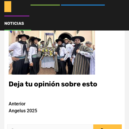
NOTICIAS
Deja tu opinión sobre esto
Navegación
Anterior
Angelus 2025
de
entradas
Buscar: