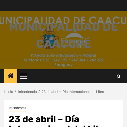
Saltar
al
contenido
MUNICIPALIDAD DE
CAACUPÉ
UNA CIUDAD PARA LA GENTE
Menú
principal
Inicio
Intendencia
23 de abril – Día Internacional del Libro
Intendencia
23 de abril – Día