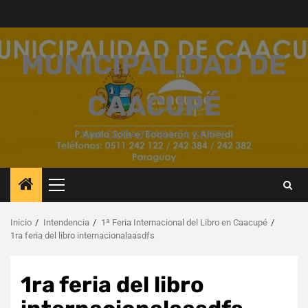
Saltar
al
contenido
MUNICIPALIDAD DE
CAACUPÉ
UNA CIUDAD PARA LA GENTE
Menú
principal
Inicio
Intendencia
1ª Feria Internacional del Libro en Caacupé
1ra feria del libro internacionalaasdfs
1ra feria del libro