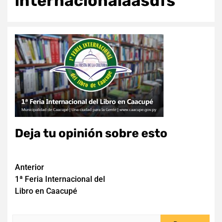
internacionalaasdfs
Deja tu opinión sobre esto
Navegación
Anterior
1ª Feria Internacional del
de
Libro en Caacupé
entradas
Buscar: