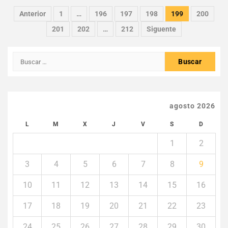
Paginación
Anterior
1
…
196
197
198
199
200
de
201
202
…
212
Siguente
entradas
Buscar:
agosto 2026
L
M
X
J
V
S
D
1
2
3
4
5
6
7
8
9
10
11
12
13
14
15
16
17
18
19
20
21
22
23
24
25
26
27
28
29
30