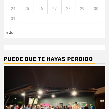
24
25
26
27
28
29
30
31
« Jul
PUEDE QUE TE HAYAS PERDIDO