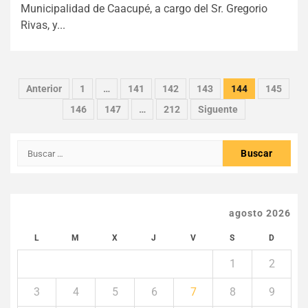
Municipalidad de Caacupé, a cargo del Sr. Gregorio
Rivas, y...
Paginación
Anterior
1
…
141
142
143
144
145
de
146
147
…
212
Siguente
entradas
Buscar:
agosto 2026
L
M
X
J
V
S
D
1
2
3
4
5
6
7
8
9