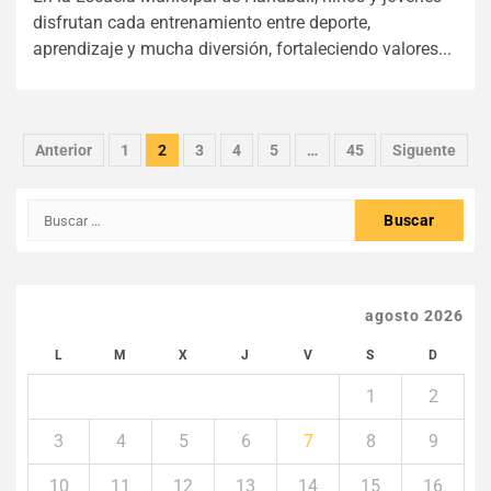
disfrutan cada entrenamiento entre deporte,
aprendizaje y mucha diversión, fortaleciendo valores...
Paginación
Anterior
1
2
3
4
5
…
45
Siguente
de
Buscar:
entradas
agosto 2026
L
M
X
J
V
S
D
1
2
3
4
5
6
7
8
9
10
11
12
13
14
15
16