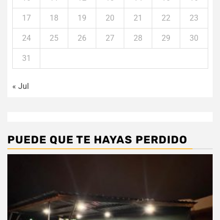
17
18
19
20
21
22
23
24
25
26
27
28
29
30
31
« Jul
PUEDE QUE TE HAYAS PERDIDO