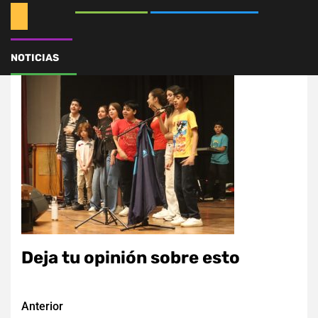
546828726_1241633018
NOTICIAS
Deja tu opinión sobre esto
Navegación
Anterior