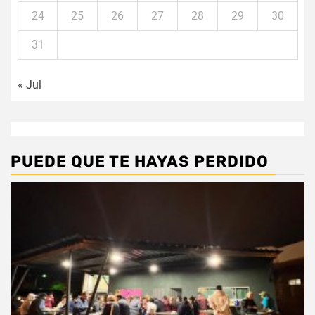
24
25
26
27
28
29
30
31
« Jul
PUEDE QUE TE HAYAS PERDIDO