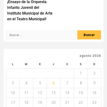
¡Ensayo de la Orquesta
de
Infanto Juvenil del
entradas
Instituto Municipal de Arte
en el Teatro Municipal!
Buscar:
agosto 2026
L
M
X
J
V
S
D
1
2
3
4
5
6
7
8
9
10
11
12
13
14
15
16
17
18
19
20
21
22
23