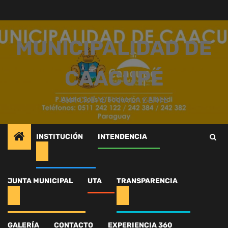
Saltar
al
contenido
MUNICIPALIDAD DE
CAACUPÉ
UNA CIUDAD PARA LA GENTE
INSTITUCIÓN
INTENDENCIA
Inicio
Intendencia
Con maquinarias municipales
614447622_1526296418891237_4631548220095615175_n
JUNTA MUNICIPAL
UTA
TRANSPARENCIA
614447622_1526296418
GALERÍA
CONTACTO
EXPERIENCIA 360