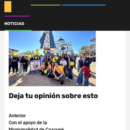
546164546_1239005111
NOTICIAS
Deja tu opinión sobre esto
Navegación
Anterior
Con el apoyo de la
de
Municipalidad de Caacupé,