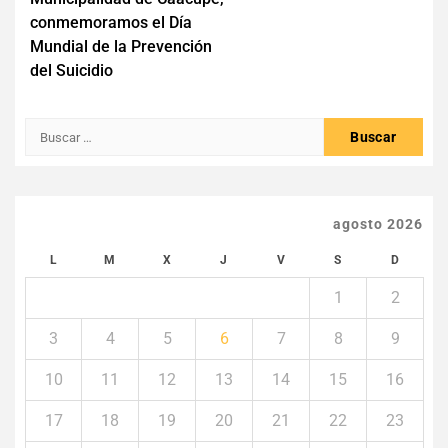
entradas
conmemoramos el Día
Mundial de la Prevención
del Suicidio
Buscar:
agosto 2026
L
M
X
J
V
S
D
1
2
3
4
5
6
7
8
9
10
11
12
13
14
15
16
17
18
19
20
21
22
23