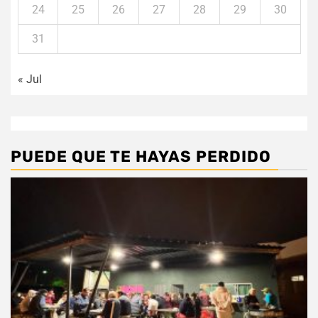
24
25
26
27
28
29
30
31
« Jul
PUEDE QUE TE HAYAS PERDIDO