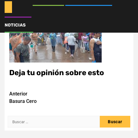
NOTICIAS
Deja tu opinión sobre esto
Navegación
Anterior
Basura Cero
de
entradas
Buscar: