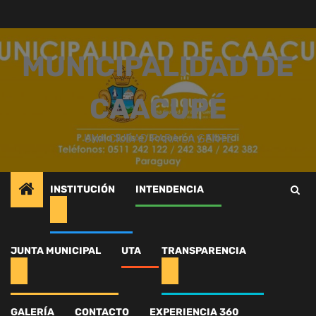
Saltar
al
contenido
MUNICIPALIDAD DE
CAACUPÉ
UNA CIUDAD PARA LA GENTE
INSTITUCIÓN
INTENDENCIA
Inicio
Intendencia
Basura Cero
595160835_1317569857077601_3558918180769274757_n
JUNTA MUNICIPAL
UTA
TRANSPARENCIA
595160835_1317569857
GALERÍA
CONTACTO
EXPERIENCIA 360