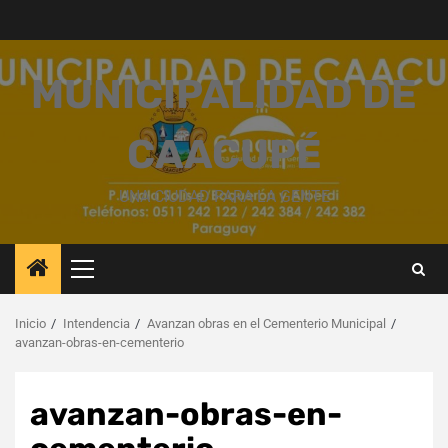
Saltar
al
contenido
MUNICIPALIDAD DE
CAACUPÉ
UNA CIUDAD PARA LA GENTE
Menú
principal
Inicio
Intendencia
Avanzan obras en el Cementerio Municipal
avanzan-obras-en-cementerio
avanzan-obras-en-